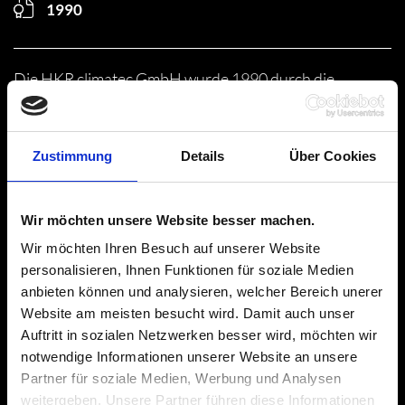
1990
Die HKR climatec GmbH wurde 1990 durch die
Unternehmen Holzschuh, KRAH und Riedel gegründet.
Zustimmung
Details
Über Cookies
150
Wir möchten unsere Website besser machen.
Wir möchten Ihren Besuch auf unserer Website
Aktuellster Stand Januar 2024: die HKR Automotive
personalisieren, Ihnen Funktionen für soziale Medien
GmbH zählt rund 150 Mitarbeiter.
anbieten können und analysieren, welcher Bereich unerer
Website am meisten besucht wird. Damit auch unser
Auftritt in sozialen Netzwerken besser wird, möchten wir
notwendige Informationen unserer Website an unsere
Partner für soziale Medien, Werbung und Analysen
3 STANDORTE
weitergeben. Unsere Partner führen diese Informationen