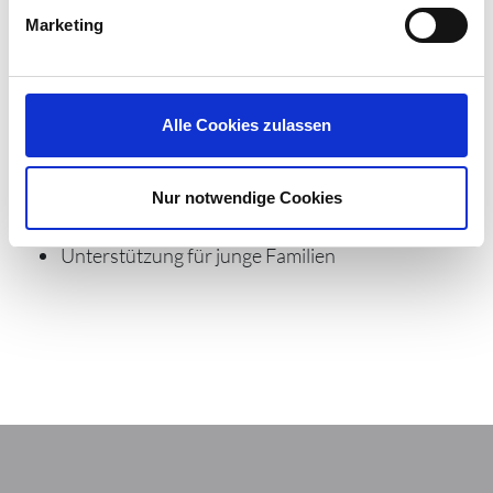
Entscheidungswege
Marketing
Möglichkeit zur Potenzialentfaltung und
persönlichen Weiterentwicklung
30 Tage Jahresurlaub
Alle Cookies zulassen
Freie Getränke und Kantinenzuschüsse
Kostenfreie Parkmöglichkeiten
JobRad (Rad-Leasing)
Nur notwendige Cookies
Personaleinkauf
Unterstützung für junge Familien