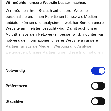
Verhandlungsstärke in Kundengesprächen
Wir möchten unsere Website besser machen.
Gute Englisch-Kenntnisse in Wort und Schrift
Wir möchten Ihren Besuch auf unserer Website
Sehr gute Anwenderkenntnisse der MS-Office
personalisieren, Ihnen Funktionen für soziale Medien
Programme, insbesondere Excel
anbieten können und analysieren, welcher Bereich unerer
SAP/R3-Kenntnisse wünschenswert
Website am meisten besucht wird. Damit auch unser
Teamorientierung
Auftritt in sozialen Netzwerken besser wird, möchten wir
notwendige Informationen unserer Website an unsere
Partner für soziale Medien, Werbung und Analysen
weitergeben. Unsere Partner führen diese Informationen
DAS BIETEN WIR:
möglicherweise mit weiteren Daten zusammen, die Sie
ihnen bereitgestellt haben oder die sie im Rahmen Ihrer
Einwilligungsauswahl
Sicheres, unbefristetes Arbeitsverhältnis
Nutzung der Dienste gesammelt haben.
Notwendig
Wertschätzendes Arbeitsklima
Betriebliche Altersvorsorge
Präferenzen
Flexible Arbeitszeiten
Urlaubs-, Weihnachts- und Fahrgeld
Abwechslungsreiches Aufgabengebiet
Statistiken
Flache Hierarchien und kurze