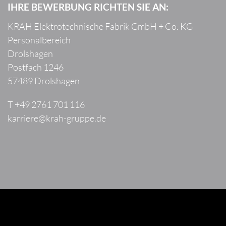
IHRE BEWERBUNG RICHTEN SIE AN:
KRAH Elektrotechnische Fabrik GmbH + Co. KG
Personalbereich
Drolshagen
Postfach 1246
57489 Drolshagen
T +49 2761 701 116
karriere
@krah-gruppe
.de