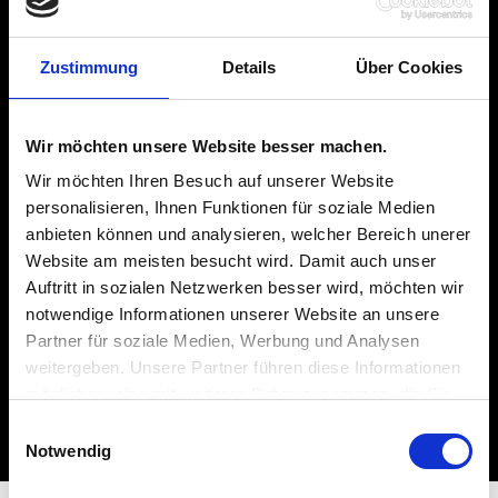
WIDERSTANDSWERTEBEREICH MIN
1,0 Ω
Zustimmung
Details
Über Cookies
WIDERSTANDSWERTEBEREICH
MAX
Wir möchten unsere Website besser machen.
Wir möchten Ihren Besuch auf unserer Website
20000 Ω
personalisieren, Ihnen Funktionen für soziale Medien
anbieten können und analysieren, welcher Bereich unerer
NENNLEISTUNG MIN
Website am meisten besucht wird. Damit auch unser
3.7 W
Auftritt in sozialen Netzwerken besser wird, möchten wir
notwendige Informationen unserer Website an unsere
NENNLEISTUNG MAX
Partner für soziale Medien, Werbung und Analysen
weitergeben. Unsere Partner führen diese Informationen
24 W
möglicherweise mit weiteren Daten zusammen, die Sie
ihnen bereitgestellt haben oder die sie im Rahmen Ihrer
Einwilligungsauswahl
Nutzung der Dienste gesammelt haben.
Notwendig