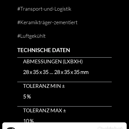
#Transport-und-Logistik
#Keramikträger-zementiert
#Luftgekühlt
TECHNISCHE DATEN
ABMESSUNGEN (LXBXH)
28 x 35 x 35 … 28 x 35 x 35 mm
TOLERANZ MIN ±
5 %
TOLERANZ MAX ±
10 %