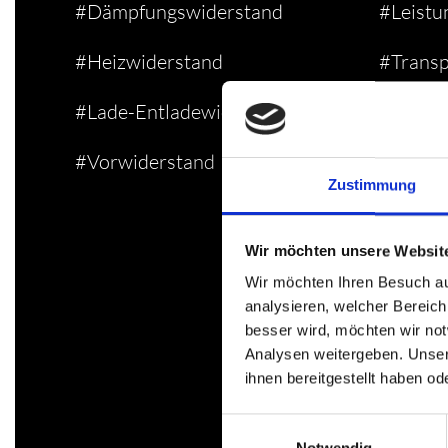
#Dämpfungswiderstand
#Leistu
#Heizwiderstand
#Transp
#Lade-Entladewiderstand
#Kerami
#Vorwiderstand
#Luftge
Zustimmung
Wir möchten unsere Websit
Wir möchten Ihren Besuch au
analysieren, welcher Bereich
besser wird, möchten wir no
Analysen weitergeben. Unser
ihnen bereitgestellt haben o
Einwilligungsauswahl