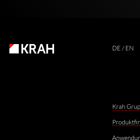
DE
/ EN
Krah Gru
Produktfi
Anwendu