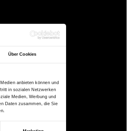
Über Cookies
e Medien anbieten können und
BEREICH MIN
ritt in sozialen Netzwerken
soziale Medien, Werbung und
ren Daten zusammen, die Sie
en.
BEREICH MAX