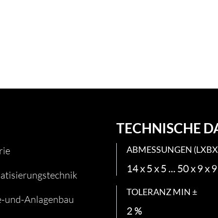
TECHNISCHE D
ABMESSUNGEN (LXBX
rie
14 x 5 x 5 … 50 x 9 x 
tisierungstechnik
TOLERANZ MIN ±
e-und-Anlagenbau
2 %