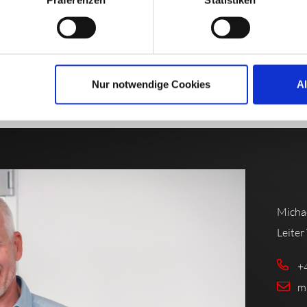
Präferenzen
Statistiken
Nur notwendige Cookies
A
Michae
Leiter
+
m