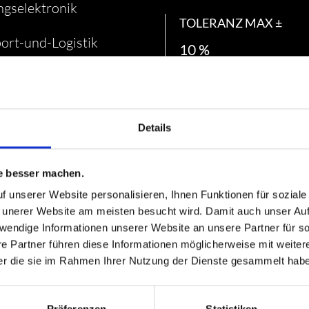
ngselektronik
TOLERANZ MAX ±
ort-und-Logistik
10 %
kträger-glasiert
NENNLEISTUNG MIN
5 W
kühlt
Details
NENNLEISTUNG MAX
20 W
e besser machen.
f unserer Website personalisieren, Ihnen Funktionen für sozial
WIDERSTANDSWERTE
 unerer Website am meisten besucht wird. Damit auch unser Auft
1,5 Ω
twendige Informationen unserer Website an unsere Partner für 
e Partner führen diese Informationen möglicherweise mit weite
der die sie im Rahmen Ihrer Nutzung der Dienste gesammelt hab
WIDERSTANDSWERTE
56000 Ω