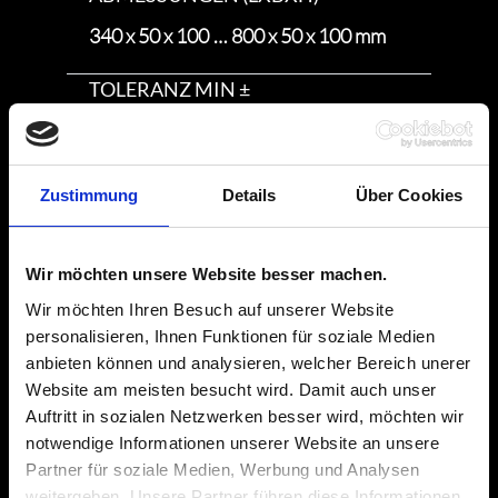
340 x 50 x 100 … 800 x 50 x 100 mm
TOLERANZ MIN ±
5 %
TOLERANZ MAX ±
Zustimmung
Details
Über Cookies
10 %
Wir möchten unsere Website besser machen.
NENNLEISTUNG MIN
Wir möchten Ihren Besuch auf unserer Website
750 W
personalisieren, Ihnen Funktionen für soziale Medien
anbieten können und analysieren, welcher Bereich unerer
NENNLEISTUNG MAX
Website am meisten besucht wird. Damit auch unser
2000 W
Auftritt in sozialen Netzwerken besser wird, möchten wir
notwendige Informationen unserer Website an unsere
WIDERSTANDSWERTEBEREICH MIN
Partner für soziale Medien, Werbung und Analysen
weitergeben. Unsere Partner führen diese Informationen