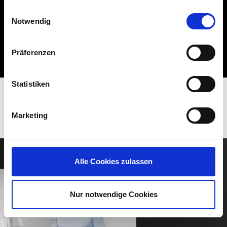
ihnen bereitgestellt haben oder die sie im Rahmen Ihrer
MAX
Einwilligungsauswahl
Nutzung der Dienste gesammelt haben.
Notwendig
200 Ω
Präferenzen
Statistiken
Marketing
Alle Cookies zulassen
Nur notwendige Cookies