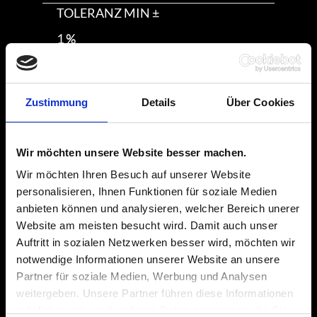
TOLERANZ MIN ±
1 %
TOLERANZ MAX ±
10 %
Zustimmung
Details
Über Cookies
NENNLEISTUNG MIN
Wir möchten unsere Website besser machen.
100 W
Wir möchten Ihren Besuch auf unserer Website
NENNLEISTUNG MAX
personalisieren, Ihnen Funktionen für soziale Medien
anbieten können und analysieren, welcher Bereich unerer
200 W
Website am meisten besucht wird. Damit auch unser
Auftritt in sozialen Netzwerken besser wird, möchten wir
WIDERSTANDSWERTEBEREICH MIN
notwendige Informationen unserer Website an unsere
Partner für soziale Medien, Werbung und Analysen
1,9 Ω
weitergeben. Unsere Partner führen diese Informationen
möglicherweise mit weiteren Daten zusammen, die Sie
WIDERSTANDSWERTEBEREICH