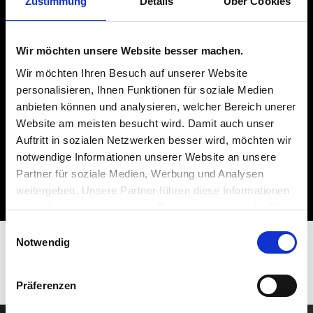
Zustimmung
Details
Über Cookies
500 W
WIDERSTANDSWERTEBEREICH MIN
Wir möchten unsere Website besser machen.
Wir möchten Ihren Besuch auf unserer Website
0,5 Ω
personalisieren, Ihnen Funktionen für soziale Medien
anbieten können und analysieren, welcher Bereich unerer
WIDERSTANDSWERTEBEREICH
Website am meisten besucht wird. Damit auch unser
MAX
Auftritt in sozialen Netzwerken besser wird, möchten wir
25 Ω
notwendige Informationen unserer Website an unsere
Partner für soziale Medien, Werbung und Analysen
weitergeben. Unsere Partner führen diese Informationen
möglicherweise mit weiteren Daten zusammen, die Sie
ihnen bereitgestellt haben oder die sie im Rahmen Ihrer
Einwilligungsauswahl
Nutzung der Dienste gesammelt haben.
Notwendig
Präferenzen