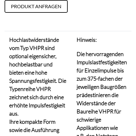
PRODUKT ANFRAGEN
Hochlastwiderstände
Hinweis:
vom Typ VHPR sind
Die hervorragenden
optional eigensicher,
Impulslastfestigkeiten
hochbelastbar und
für Einzelimpulse bis
bieten eine hohe
zum 375-fachen der
Spannungsfestigkeit. Die
jeweiligen Baugrößen
Typenreihe VHPR
prädestinieren die
zeichnet sich durch eine
Widerstände der
erhöhte Impulsfestigkeit
Baureihe VHPR für
aus.
schwierige
Ihre kompakte Form
Applikationen wie
sowie die Ausführung