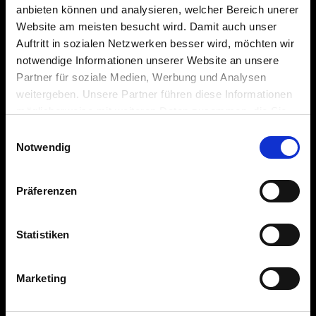
anbieten können und analysieren, welcher Bereich unerer
#Maschinenbau
Website am meisten besucht wird. Damit auch unser
Auftritt in sozialen Netzwerken besser wird, möchten wir
#Transport-und-Logistik
notwendige Informationen unserer Website an unsere
Partner für soziale Medien, Werbung und Analysen
#Aluminiumgehäuse
weitergeben. Unsere Partner führen diese Informationen
möglicherweise mit weiteren Daten zusammen, die Sie
#Luftgekühlt
ihnen bereitgestellt haben oder die sie im Rahmen Ihrer
Einwilligungsauswahl
Nutzung der Dienste gesammelt haben.
Notwendig
TECHNISCHE DATEN
ABMESSUNGEN (LXBXH)
Präferenzen
102 x 40 x 21 … 407 x 60 x 31 mm
Statistiken
TOLERANZ MIN ±
1 %
Marketing
TOLERANZ MAX ±