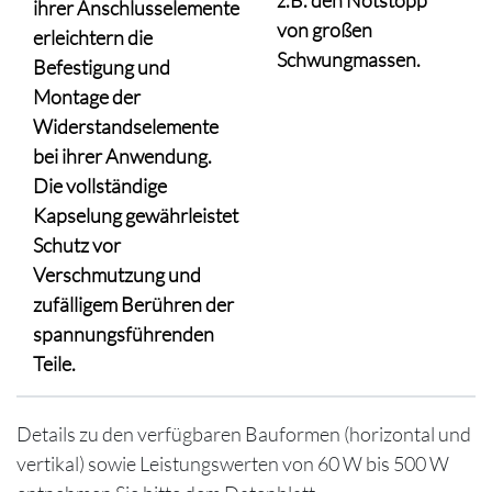
z.B. den Notstopp
ihrer Anschlusselemente
von großen
erleichtern die
Schwungmassen.
Befestigung und
Montage der
Widerstandselemente
bei ihrer Anwendung.
Die vollständige
Kapselung gewährleistet
Schutz vor
Verschmutzung und
zufälligem Berühren der
spannungsführenden
Teile.
Details zu den verfügbaren Bauformen (horizontal und
vertikal) sowie Leistungswerten von 60 W bis 500 W