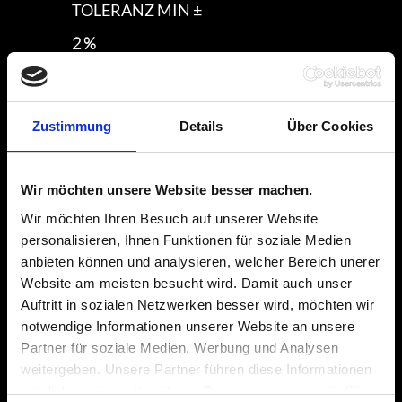
TOLERANZ MIN ±
2 %
TOLERANZ MAX ±
10 %
Zustimmung
Details
Über Cookies
NENNLEISTUNG MIN
Wir möchten unsere Website besser machen.
25 W
Wir möchten Ihren Besuch auf unserer Website
NENNLEISTUNG MAX
personalisieren, Ihnen Funktionen für soziale Medien
anbieten können und analysieren, welcher Bereich unerer
75 W
Website am meisten besucht wird. Damit auch unser
Auftritt in sozialen Netzwerken besser wird, möchten wir
WIDERSTANDSWERTEBEREICH MIN
notwendige Informationen unserer Website an unsere
1 Ω
Partner für soziale Medien, Werbung und Analysen
weitergeben. Unsere Partner führen diese Informationen
WIDERSTANDSWERTEBEREICH
möglicherweise mit weiteren Daten zusammen, die Sie