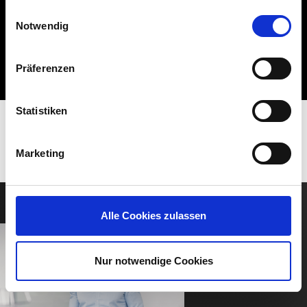
ihnen bereitgestellt haben oder die sie im Rahmen Ihrer
MAX
Einwilligungsauswahl
Nutzung der Dienste gesammelt haben.
Notwendig
80000 Ω
Präferenzen
Statistiken
Marketing
Alle Cookies zulassen
Nur notwendige Cookies