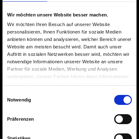
Wir möchten unsere Website besser machen.
SUCHEN
Wir möchten Ihren Besuch auf unserer Website
personalisieren, Ihnen Funktionen für soziale Medien
anbieten können und analysieren, welcher Bereich unerer
Website am meisten besucht wird. Damit auch unser
Auftritt in sozialen Netzwerken besser wird, möchten wir
notwendige Informationen unserer Website an unsere
Krah Gruppe
Partner für soziale Medien, Werbung und Analysen
weitergeben. Unsere Partner führen diese Informationen
Produktfinder
möglicherweise mit weiteren Daten zusammen, die Sie
ihnen bereitgestellt haben oder die sie im Rahmen Ihrer
Einwilligungsauswahl
Anwendungen
Nutzung der Dienste gesammelt haben.
Notwendig
Karriere
Präferenzen
Lieferant werden
Statistiken