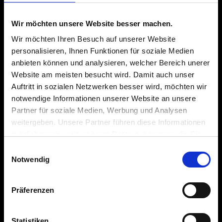
Wir möchten unsere Website besser machen.
SUCHEN
Wir möchten Ihren Besuch auf unserer Website
personalisieren, Ihnen Funktionen für soziale Medien
anbieten können und analysieren, welcher Bereich unerer
Website am meisten besucht wird. Damit auch unser
Auftritt in sozialen Netzwerken besser wird, möchten wir
notwendige Informationen unserer Website an unsere
Krah Gruppe
Partner für soziale Medien, Werbung und Analysen
weitergeben. Unsere Partner führen diese Informationen
Produktfinder
möglicherweise mit weiteren Daten zusammen, die Sie
ihnen bereitgestellt haben oder die sie im Rahmen Ihrer
Einwilligungsauswahl
Anwendungen
Nutzung der Dienste gesammelt haben.
Notwendig
Karriere
Präferenzen
Lieferant werden
Statistiken