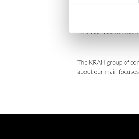
25 November. This year,
components will once aga
looking forward to dire
This year you will not f
The KRAH group of compa
about our main focuse