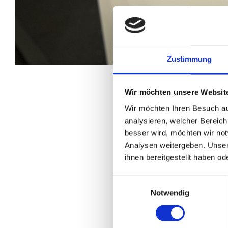
Zustimmung
Wir möchten unsere Websit
KRAH
Wir möchten Ihren Besuch au
analysieren, welcher Bereich
besser wird, möchten wir no
THE 
Analysen weitergeben. Unser
ihnen bereitgestellt haben o
NUR
Einwilligungsauswahl
Notwendig
The KRAH Group will be