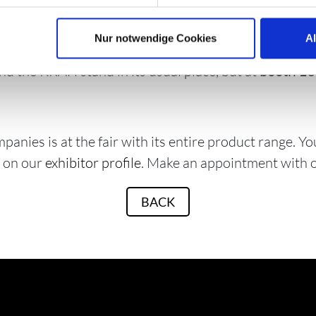
 the international trade fair for industrial automati
in be held as a presence fair and trade fair visitors 
Nur notwendige Cookies
A
ct personal contact.
ind the KRAH stand in its usual place, but at
booth 161
nies is at the fair with its entire product range. Yo
s on our
exhibitor profile
. Make an appointment with 
BACK