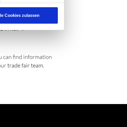
on, systems &
as well as exhibitors are
lle Cookies zulassen
 in hall 4
.
u can find information
our
trade fair team
.