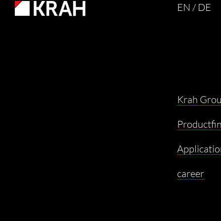
EN
/ DE
Krah Gro
Productfi
Applicatio
career