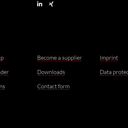
up
Become a supplier
Imprint
nder
Downloads
Data prote
ns
Contact form