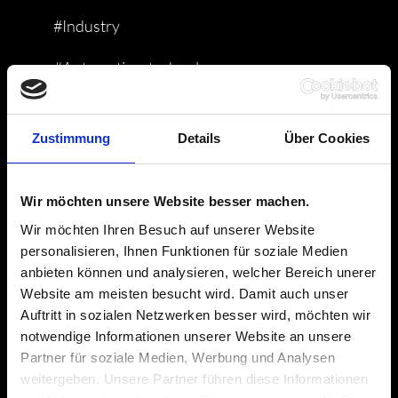
#Industry
#Automation-technology
#Power-Engineering
Zustimmung
Details
Über Cookies
#Equipment-and-plant-construction
#Power-Electronics
Wir möchten unsere Website besser machen.
Wir möchten Ihren Besuch auf unserer Website
#Mechanical-Engineering
personalisieren, Ihnen Funktionen für soziale Medien
anbieten können und analysieren, welcher Bereich unerer
#Transport-and-Logistics
Website am meisten besucht wird. Damit auch unser
Auftritt in sozialen Netzwerken besser wird, möchten wir
#Aluminium-housing
notwendige Informationen unserer Website an unsere
Partner für soziale Medien, Werbung und Analysen
#Air-cooled
weitergeben. Unsere Partner führen diese Informationen