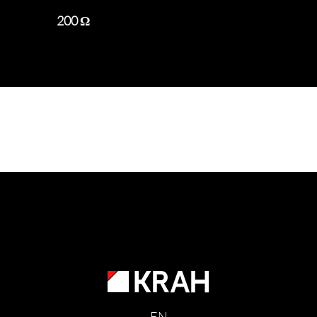
200 Ω
EN