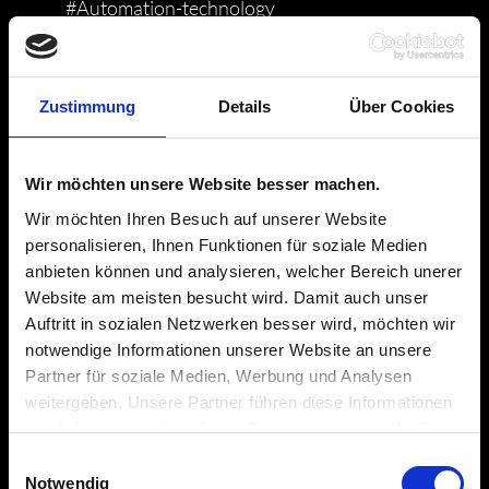
#Automation-technology
#Power-Engineering
Zustimmung
Details
Über Cookies
#Equipment-and-plant-construction
#Power-Electronics
Wir möchten unsere Website besser machen.
#Mechanical-Engineering
Wir möchten Ihren Besuch auf unserer Website
personalisieren, Ihnen Funktionen für soziale Medien
#Transport-and-Logistics
anbieten können und analysieren, welcher Bereich unerer
Website am meisten besucht wird. Damit auch unser
#Air-cooled
Auftritt in sozialen Netzwerken besser wird, möchten wir
notwendige Informationen unserer Website an unsere
TECHNISCHE DATEN
Partner für soziale Medien, Werbung und Analysen
weitergeben. Unsere Partner führen diese Informationen
DIMENSIONS (LXWXH)
möglicherweise mit weiteren Daten zusammen, die Sie
110 x 80 x 15 … 216 x 80 x 15 mm
ihnen bereitgestellt haben oder die sie im Rahmen Ihrer
Einwilligungsauswahl
Nutzung der Dienste gesammelt haben.
Notwendig